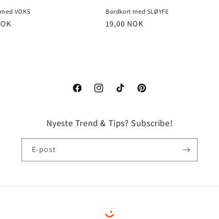
t med VOKS
Bordkort med SLØYFE
NOK
Vanlig
19,00 NOK
pris
Facebook
Instagram
TikTok
Pinterest
Nyeste Trend & Tips? Subscribe!
E-post
Betalingsmåter