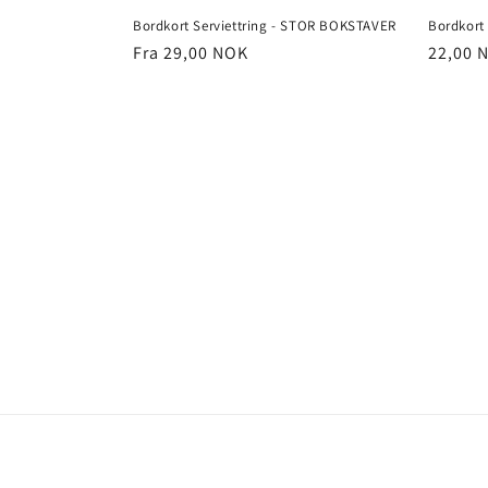
Bordkort Serviettring - STOR BOKSTAVER
Bordkor
Vanlig
Fra 29,00 NOK
Vanlig
22,00 
pris
pris