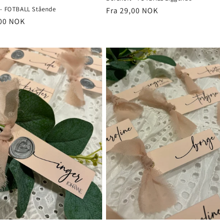
 - FOTBALL Stående
Vanlig
Fra 29,00 NOK
,00 NOK
pris