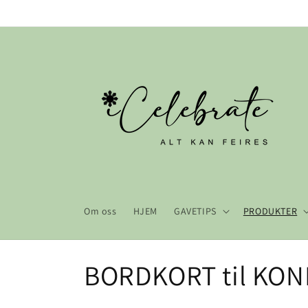
Gå videre
til
innholdet
Om oss
HJEM
GAVETIPS
PRODUKTER
S
BORDKORT til KO