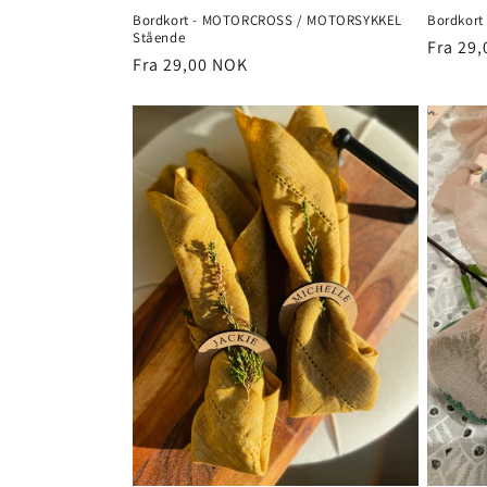
Bordkort - MOTORCROSS / MOTORSYKKEL
Bordkort
Stående
Vanlig
Fra 29
Vanlig
Fra 29,00 NOK
pris
pris