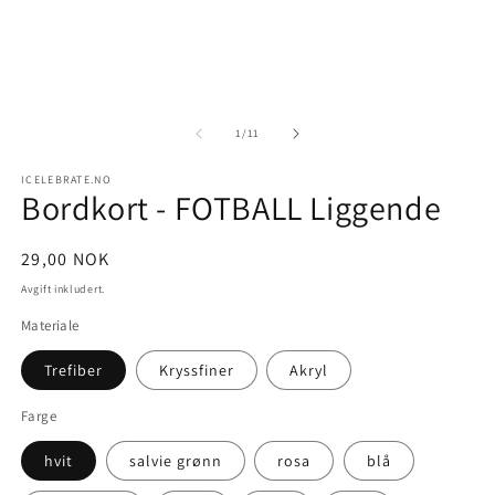
1
2
i
i
modal
m
av
1
/
11
ICELEBRATE.NO
Bordkort - FOTBALL Liggende
Vanlig
29,00 NOK
pris
Avgift inkludert.
Materiale
Trefiber
Kryssfiner
Akryl
Farge
hvit
salvie grønn
rosa
blå