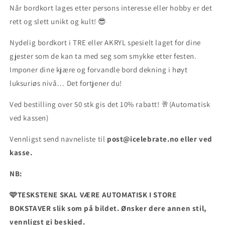
Når bordkort lages etter persons interesse eller hobby er det
rett og slett unikt og kult! 😎
Nydelig bordkort i TRE eller AKRYL spesielt laget for dine
gjester som de kan ta med seg som smykke etter festen.
Imponer dine kjære og forvandle bord dekning i høyt
luksuriøs nivå… Det fortjener du!
Ved bestilling over 50 stk gis det 10% rabatt! 🥂(Automatisk
ved kassen)
Vennligst send navneliste til
post@icelebrate.no eller ved
kasse.
NB:
🩷
TESKSTENE SKAL VÆRE AUTOMATISK I STORE
BOKSTAVER slik som på bildet. Ønsker dere annen stil,
vennligst gi beskjed.