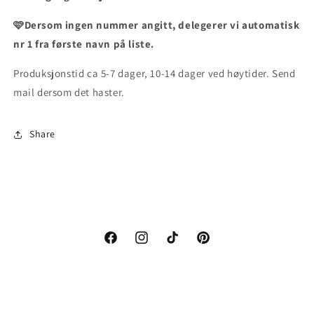
🩷Dersom ingen nummer angitt, delegerer vi automatisk
nr 1 fra første navn på liste.
Produksjonstid ca
5-7 dager, 10-14 dager ved høytider. Send
mail
dersom det haster.
Share
Facebook
Instagram
TikTok
Pinterest
Nyeste Trend & Tips? Subscribe!