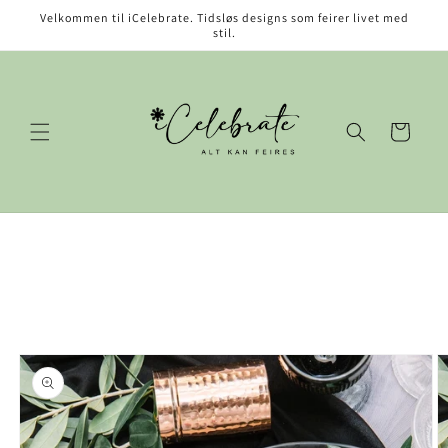
Gå videre
Velkommen til iCelebrate. Tidsløs designs som feirer livet med
til
stil.
innholdet
Handlekurv
opp til
roduktinformasjon