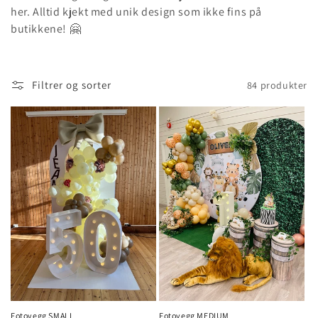
n
her. Alltid kjekt med unik design som ikke fins på
g
butikkene! 🤗
:
Filtrer og sorter
84 produkter
Fotovegg SMALL
Fotovegg MEDIUM