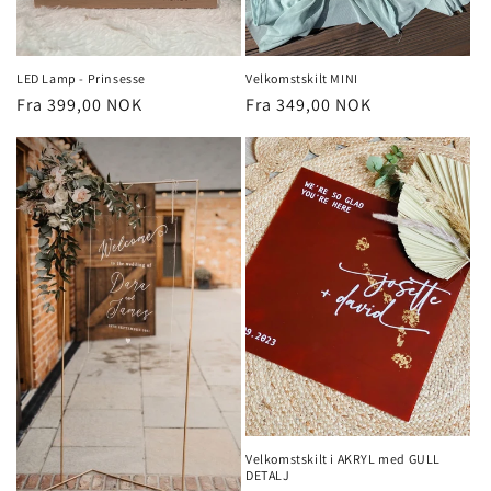
LED Lamp - Prinsesse
Velkomstskilt MINI
Vanlig
Fra 399,00 NOK
Vanlig
Fra 349,00 NOK
pris
pris
Velkomstskilt i AKRYL med GULL
DETALJ