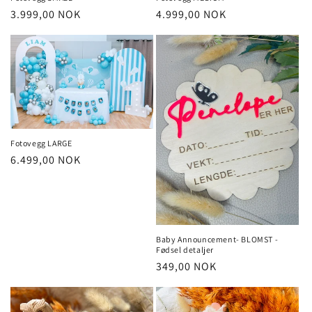
Vanlig
3.999,00 NOK
Vanlig
4.999,00 NOK
pris
pris
Fotovegg LARGE
Vanlig
6.499,00 NOK
pris
Baby Announcement- BLOMST -
Fødsel detaljer
Vanlig
349,00 NOK
pris