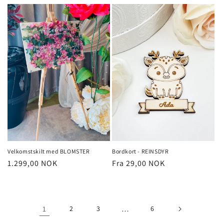
pris
pris
Bordkort - REINSDYR
Velkomstskilt med BLOMSTER
Vanlig
Fra 29,00 NOK
Vanlig
1.299,00 NOK
pris
pris
1
2
3
…
6