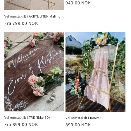
Vanlig
949,00 NOK
pris
Velkomstskilt i AKRYL UTEN Maling
Vanlig
Fra 799,00 NOK
pris
Velkomstskilt i TRE (ikke 3D)
Velkomstskilt i RAMME
Vanlig
Fra 899,00 NOK
Vanlig
899,00 NOK