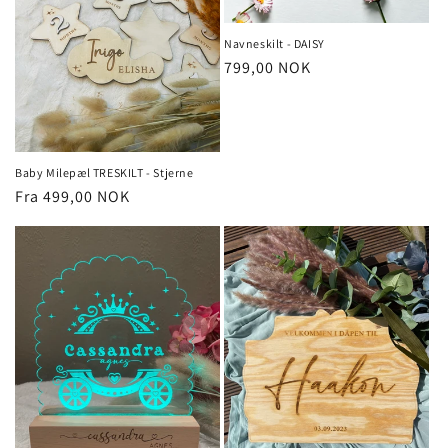
Navneskilt - DAISY
Vanlig
799,00 NOK
pris
Baby Milepæl TRESKILT - Stjerne
Vanlig
Fra 499,00 NOK
pris