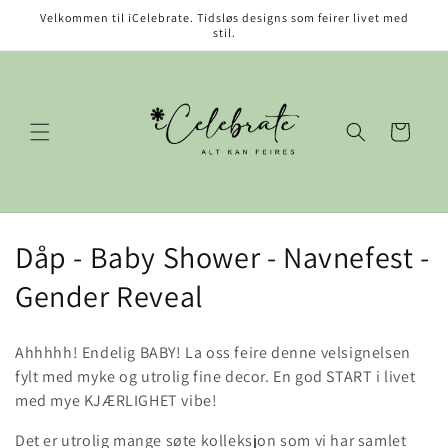
Gå videre
Velkommen til iCelebrate. Tidsløs designs som feirer livet med
til
stil.
innholdet
Handlekurv
S
Dåp - Baby Shower - Navnefest -
a
Gender Reveal
m
Ahhhhh! Endelig BABY! La oss feire denne velsignelsen
l
fylt med myke og utrolig fine decor. En god START i livet
med mye KJÆRLIGHET vibe!
i
Det er utrolig mange søte kolleksjon som vi har samlet