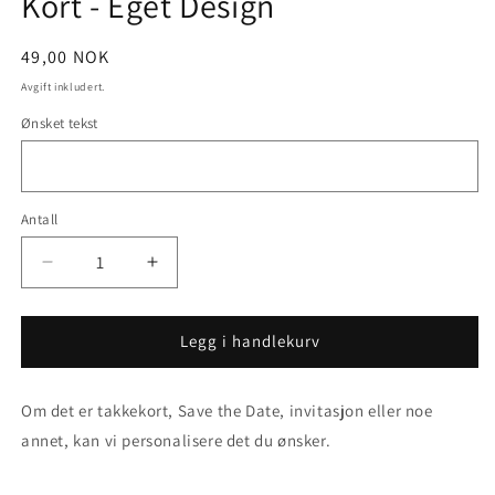
Kort - Eget Design
Vanlig
49,00 NOK
pris
Avgift inkludert.
Ønsket tekst
Antall
Senk
Øk
antallet
antallet
for
for
Kort
Kort
Legg i handlekurv
-
-
Eget
Eget
Om det er takkekort, Save the Date, invitasjon eller noe
Design
Design
annet, kan vi personalisere det du ønsker.