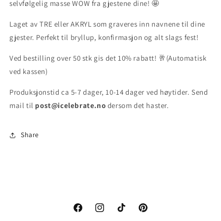
selvfølgelig masse WOW fra gjestene dine! 🤩
Laget av TRE eller AKRYL som graveres inn navnene til dine
gjester. Perfekt til bryllup, konfirmasjon og alt slags fest!
Ved bestilling over 50 stk gis det 10% rabatt! 🥂(Automatisk
ved kassen)
Produksjonstid ca
5-7 dager, 10-14 dager ved høytider. Send
mail til
post@icelebrate.no
dersom det haster.
Share
Facebook
Instagram
TikTok
Pinterest