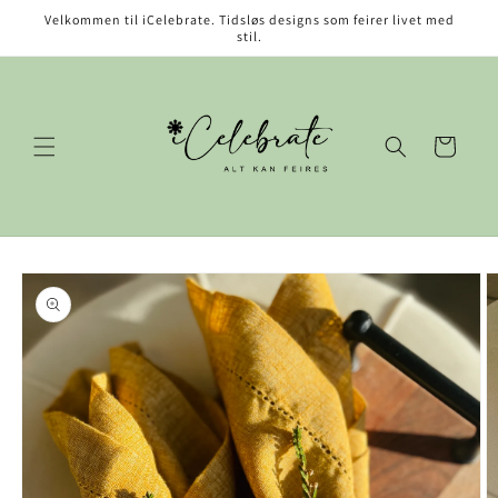
Gå videre
Velkommen til iCelebrate. Tidsløs designs som feirer livet med
til
stil.
innholdet
Handlekurv
opp til
roduktinformasjon