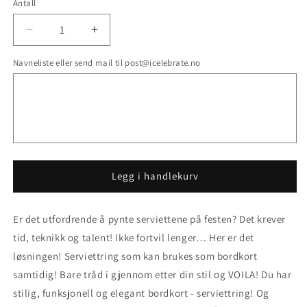
utsolgt
utsolgt
Antall
eller
eller
utilgjengelig
utilgjengelig
Senk
Øk
antallet
antallet
Navneliste eller send mail til post@icelebrate.no
for
for
Bordkort
Bordkort
Serviettring
Serviettring
- STOR BOKSTAVER
- STOR BOKSTAVER
Legg i handlekurv
Er det utfordrende å pynte serviettene på festen? Det krever
tid, teknikk og talent! Ikke fortvil lenger… Her er det
løsningen! Serviettring som kan brukes som bordkort
samtidig! Bare tråd i gjennom etter din stil og VOILA! Du har
stilig, funksjonell og elegant bordkort - serviettring! Og