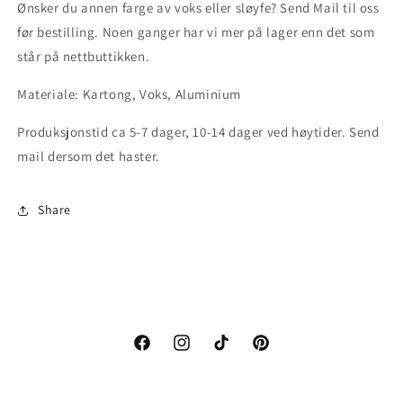
Ønsker du annen farge av voks eller sløyfe? Send Mail til oss
før bestilling. Noen ganger har vi mer på lager enn det som
står på nettbuttikken.
Materiale: Kartong, Voks, Aluminium
Produksjonstid ca
5-7 dager, 10-14 dager ved høytider. Send
mail
dersom det haster.
Share
Facebook
Instagram
TikTok
Pinterest
Nyeste Trend & Tips? Subscribe!