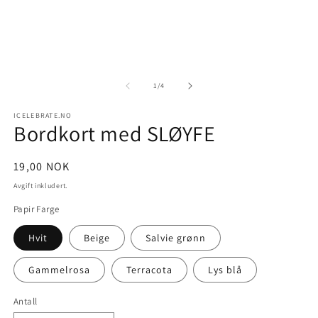
medie
m
1
2
i
i
modal
m
av
1
/
4
ICELEBRATE.NO
Bordkort med SLØYFE
Vanlig
19,00 NOK
pris
Avgift inkludert.
Papir Farge
Hvit
Beige
Salvie grønn
Gammelrosa
Terracota
Lys blå
Antall