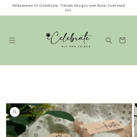
Gå videre
Velkommen til iCelebrate. Tidsløs designs som feirer livet med
til
stil.
innholdet
Handlekurv
opp til
roduktinformasjon