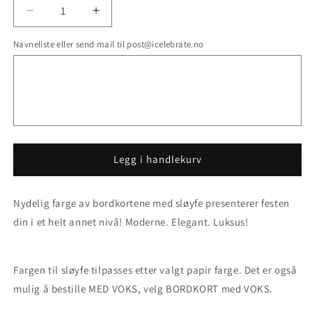
Senk
Øk
antallet
antallet
Navneliste eller send mail til post@icelebrate.no
for
for
Bordkort
Bordkort
med
med
SLØYFE
SLØYFE
Legg i handlekurv
Nydelig farge av bordkortene med sløyfe presenterer festen
din i et helt annet nivå! Moderne. Elegant. Luksus!
Fargen til sløyfe tilpasses etter valgt papir farge. Det er også
mulig å bestille MED VOKS, velg BORDKORT med VOKS.