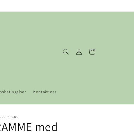
Logg
Handlekurv
inn
psbetingelser
Kontakt oss
LEBRATE.NO
RAMME med