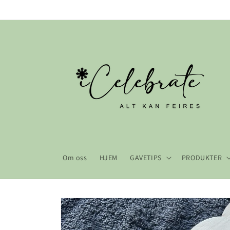
Gå videre
til
innholdet
Om oss
HJEM
GAVETIPS
PRODUKTER
Hopp til
produktinformasjon