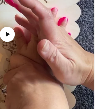
Spill
av
video