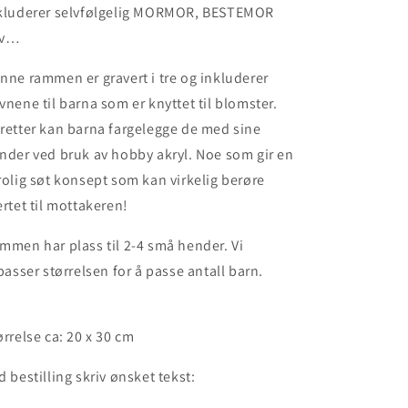
kluderer selvfølgelig MORMOR, BESTEMOR
sv…
nne rammen er gravert i tre og inkluderer
vnene til barna som er knyttet til blomster.
retter kan barna fargelegge de med sine
nder ved bruk av hobby akryl. Noe som gir en
rolig søt konsept som kan virkelig berøre
ertet til mottakeren!
mmen har plass til 2-4 små hender. Vi
lpasser størrelsen for å passe antall barn.
ørrelse ca: 20 x 30 cm
d bestilling skriv ønsket tekst: