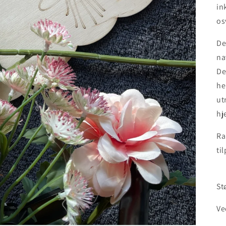
in
o
De
na
De
he
ut
hj
Ra
ti
St
Ve