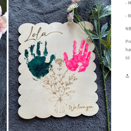
- 
- 
NB
Pr
hø
til