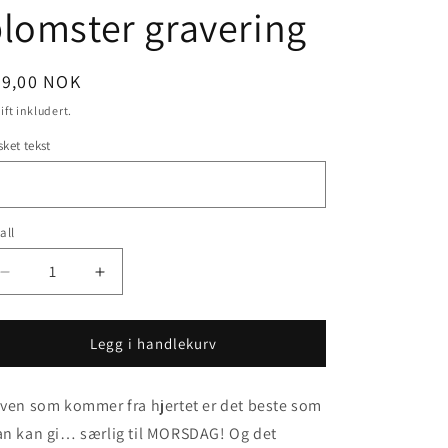
lomster gravering
nlig
49,00 NOK
is
ift inkludert.
ket tekst
all
Senk
Øk
antallet
antallet
for
for
RAMME
RAMME
Legg i handlekurv
med
med
blomster
blomster
ven som kommer fra hjertet er det beste som
gravering
gravering
n kan gi… særlig til MORSDAG! Og det