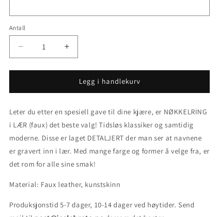
Antall
Senk
Øk
antallet
antallet
for
for
Nøkkelring
Nøkkelring
Legg i handlekurv
-
-
BÅND
BÅND
Leter du etter en spesiell gave til dine kjære, er NØKKELRING
Faux
Faux
Lær
Lær
i LÆR (faux) det beste valg! Tidsløs klassiker og samtidig
med
med
moderne. Disse er laget DETALJERT der man ser at navnene
gravering
gravering
er gravert inn i lær. Med mange farge og former å velge fra, er
det rom for alle sine smak!
Material: Faux leather, kunstskinn
Produksjonstid 5-7 dager, 10-14 dager ved høytider. Send