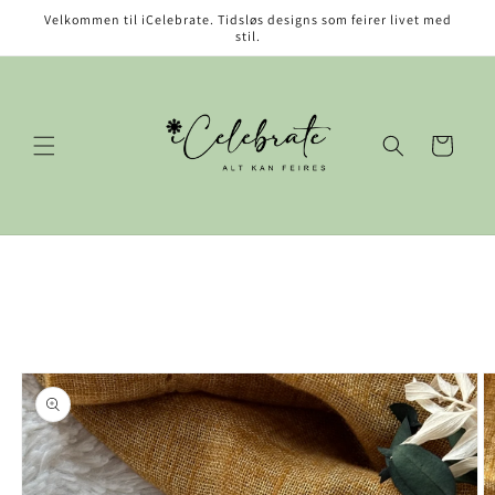
Gå videre
Velkommen til iCelebrate. Tidsløs designs som feirer livet med
til
stil.
innholdet
Handlekurv
opp til
roduktinformasjon