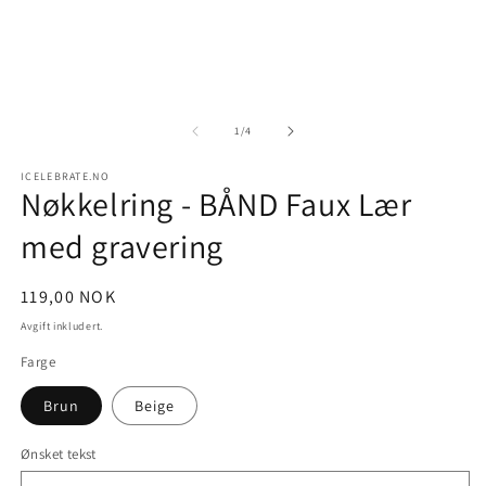
medie
m
1
2
i
i
modal
m
av
1
/
4
ICELEBRATE.NO
Nøkkelring - BÅND Faux Lær
med gravering
Vanlig
119,00 NOK
pris
Avgift inkludert.
Farge
Brun
Beige
Ønsket tekst