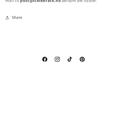
mail til
post@icelebrate.no
dersom det haster.
Share
Facebook
Instagram
TikTok
Pinterest
Nyeste Trend & Tips? Subscribe!
E-post
Betalingsmåter