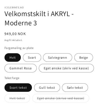
i
i
modal
m
ICELEBRATE.NO
Velkomstskilt i AKRYL -
Moderne 3
Vanlig
949,00 NOK
pris
Avgift inkludert.
Fargemaling av plate
Hvit
Svart
Salviegrønn
Beige
Gammel Rosa
Eget ønske (skriv ved kasse)
Tekst farge
Svart tekst
Gull tekst
Sølv tekst
Hvit tekst
Eget ønske (skrive ved kasse)
Varianten
Varianten
er
er