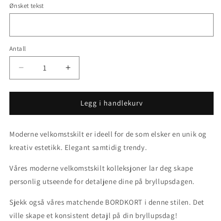
utsolgt
utsolgt
Ønsket tekst
eller
eller
utilgjengelig
utilgjengelig
Antall
Senk
Øk
antallet
antallet
for
for
Velkomstskilt
Velkomstskilt
Legg i handlekurv
i
i
AKRYL
AKRYL
Moderne velkomstskilt er ideell for de som elsker en unik og
-
-
Moderne
Moderne
kreativ estetikk. Elegant samtidig trendy.
3
3
Våres moderne velkomstskilt kolleksjoner lar deg skape
personlig utseende for detaljene dine på bryllupsdagen.
Sjekk også våres matchende BORDKORT i denne stilen. Det
ville skape et konsistent detajl på din bryllupsdag!