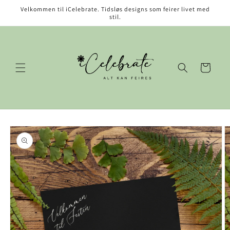
Gå videre
Velkommen til iCelebrate. Tidsløs designs som feirer livet med
til
stil.
innholdet
Handlekurv
opp til
roduktinformasjon