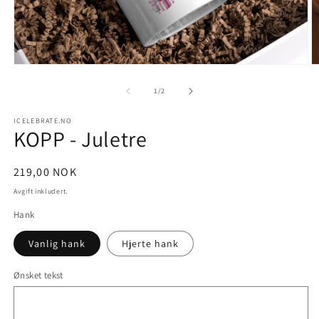
Åpne
Å
medie
m
1
2
av
1
/
2
i
i
modal
m
ICELEBRATE.NO
KOPP - Juletre
Vanlig
219,00 NOK
pris
Avgift inkludert.
Hank
Vanlig hank
Hjerte hank
Ønsket tekst