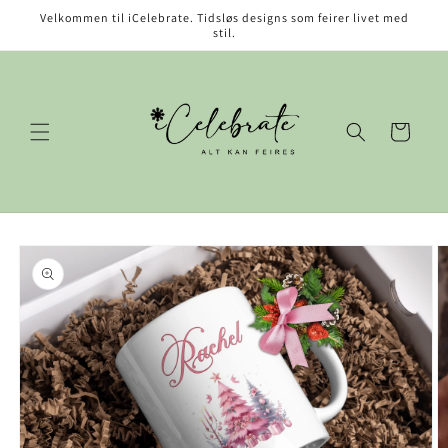
Gå videre
Velkommen til iCelebrate. Tidsløs designs som feirer livet med
til
stil.
innholdet
Handlekurv
opp til
roduktinformasjon