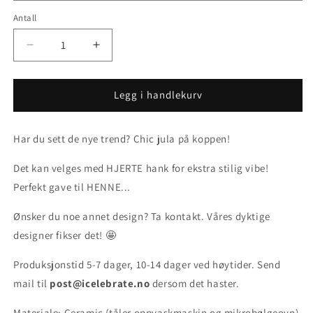
Antall
Senk
Øk
antallet
antallet
for
for
KOPP
KOPP
Legg i handlekurv
-
-
Juletre
Juletre
Har du sett de nye trend? Chic jula på koppen!
Det kan velges med HJERTE hank for ekstra stilig vibe!
Perfekt gave til HENNE...
Ønsker du noe annet design? Ta kontakt. Våres dyktige
designer fikser det! 🤩
Produksjonstid 5-7 dager, 10-14 dager ved høytider. Send
mail til
post@icelebrate.no
dersom det haster.
Materiale: Ceramic (tåler oppvaskmaskin og mikrobølgeovn)