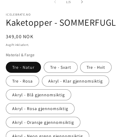
modal
2
av
1
/
5
i
m
ICELEBRATE.NO
Kaketopper - SOMMERFUGL
Vanlig
349,00 NOK
pris
Avgift inkludert.
Material & Farge
Tre - Natur
Tre - Svart
Tre - Hvit
Tre - Rosa
Akryl - Klar gjennomsiktig
Akryl - Blå gjennomsiktig
Akryl - Rosa gjennomsiktig
Akryl - Oransje gjennomsiktig
Akryl - Neon grønn gjennomsiktig