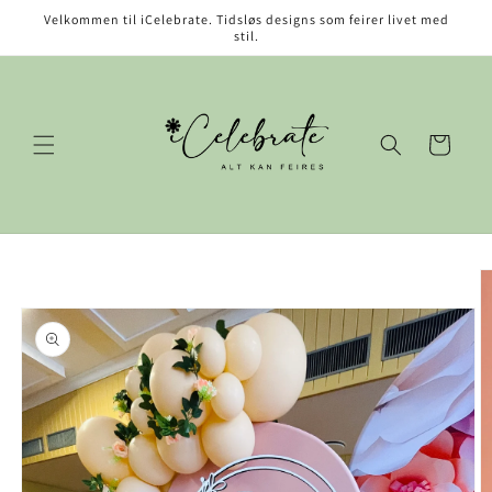
Gå videre
Velkommen til iCelebrate. Tidsløs designs som feirer livet med
til
stil.
innholdet
Handlekurv
opp til
roduktinformasjon