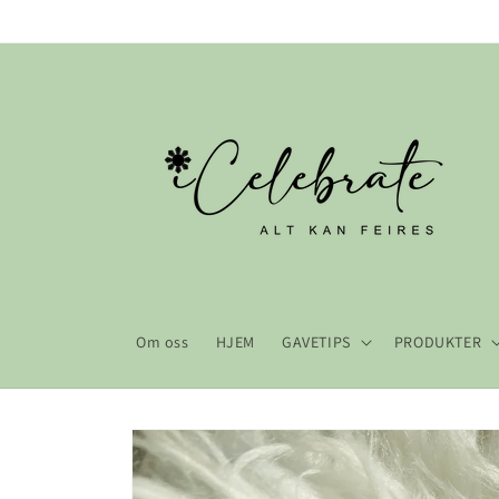
Gå videre
til
innholdet
Om oss
HJEM
GAVETIPS
PRODUKTER
Hopp til
produktinformasjon