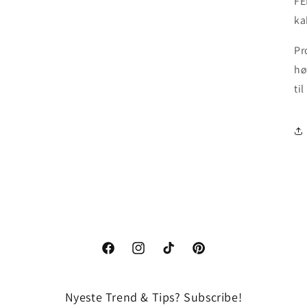
FE
ka
Pr
hø
til
Facebook
Instagram
TikTok
Pinterest
Nyeste Trend & Tips? Subscribe!