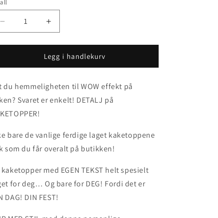
all
Senk
Øk
antallet
antallet
for
for
Kaketopper
Kaketopper
Legg i handlekurv
-
-
HJERTE
HJERTE
t du hemmeligheten til WOW effekt på
versjon
versjon
1
1
ken? Svaret er enkelt! DETALJ på
KETOPPER!
ke bare de vanlige ferdige laget kaketoppene
ik som du får overalt på butikken!
 kaketopper med EGEN TEKST helt spesielt
get for deg… Og bare for DEG! Fordi det er
N DAG! DIN FEST!