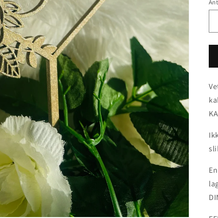
Ant
Ve
ka
KA
Ik
sl
En
la
DI