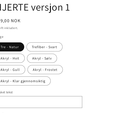
JERTE versjon 1
nlig
49,00 NOK
is
ift inkludert.
rge
Tre - Natur
Trefiber - Svart
Akryl - Hvit
Akryl - Sølv
Akryl - Gull
Akryl - Frostet
Akryl - Klar gjennomsiktig
ket tekst