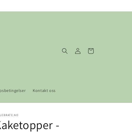
Logg
Handlekurv
inn
psbetingelser
Kontakt oss
LEBRATE.NO
aketopper -