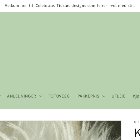
Velkommen til iCelebrate. Tidsløs designs som feirer livet med stil.
ANLEDNINGER
FOTOVEGG
PAKKEPRIS
UTLEIE
Kjø
ICE
K