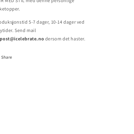
IR MED STIL med denne personlige
ketopper.
oduksjonstid 5-7 dager, 10-14 dager ved
ytider. Send mail
post@icelebrate.no
dersom det haster.
Share