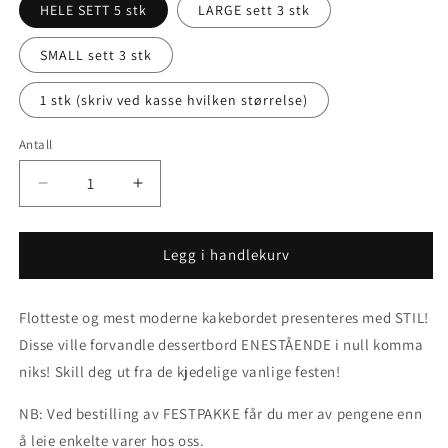
HELE SETT 5 stk
LARGE sett 3 stk
SMALL sett 3 stk
1 stk (skriv ved kasse hvilken størrelse)
Antall
Senk
Øk
antallet
antallet
for
for
KAKEBORD
KAKEBORD
Legg i handlekurv
til
til
leie
leie
Flotteste og mest moderne kakebordet presenteres med STIL!
Disse ville forvandle dessertbord ENESTÅENDE i null komma
niks! Skill deg ut fra de kjedelige vanlige festen!
NB: Ved bestilling av FESTPAKKE får du mer av pengene enn
å leie enkelte varer hos oss.