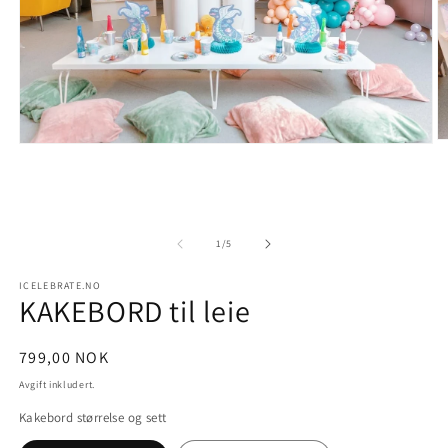
Å
Åpne
m
medie
2
1
i
i
m
modal
av
1
/
5
ICELEBRATE.NO
KAKEBORD til leie
Vanlig
799,00 NOK
pris
Avgift inkludert.
Kakebord størrelse og sett