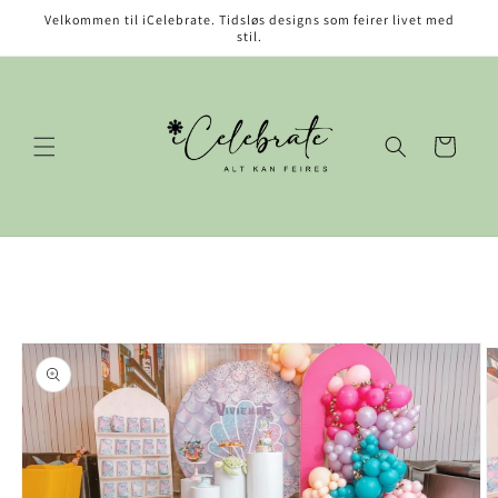
Gå videre
Velkommen til iCelebrate. Tidsløs designs som feirer livet med
til
stil.
innholdet
Handlekurv
opp til
roduktinformasjon