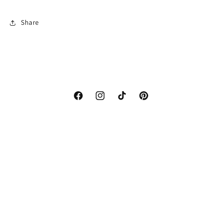
Share
Facebook
Instagram
TikTok
Pinterest
Nyeste Trend & Tips? Subscribe!
E-post
Betalingsmåter
© 2026,
iCelebrate.no
Powered by iCelebrate
Personvernerklæring