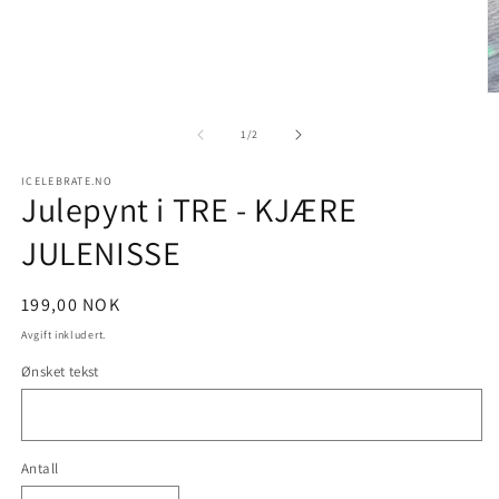
medie
1
i
modal
Å
m
2
av
1
/
2
i
m
ICELEBRATE.NO
Julepynt i TRE - KJÆRE
JULENISSE
Vanlig
199,00 NOK
pris
Avgift inkludert.
Ønsket tekst
Antall