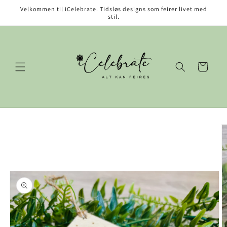
Gå videre
Velkommen til iCelebrate. Tidsløs designs som feirer livet med
til
stil.
innholdet
Handlekurv
opp til
roduktinformasjon