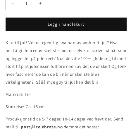
Senk
Øk
antallet
antallet
for
for
Julepynt
Julepynt
Legg i handlekurv
i
i
TRE
TRE
Klar til jul? Vet du egentlig hva barnas ønsker til jul? Hva
-
-
KJÆRE
KJÆRE
med å gi dem en ønskeliste som de selv kan skrive på når som
JULENISSE
JULENISSE
og legge det på juletreet? Noe de ville 100% glede seg til med
stort håp at julenissen fullføre noen av det de ønsker! Og tenk
hvor fascinerende kan de bli når ønskeliste ble i
virkeligheten?! Sååå mye gøy til jul kan det bli!
Material: Tre
Størrelse: Ca. 15 cm
Produksjonstid ca
5-7 dager, 10-14 dager ved høytider. Send
mail til
post@icelebrate.no
dersom det haster.