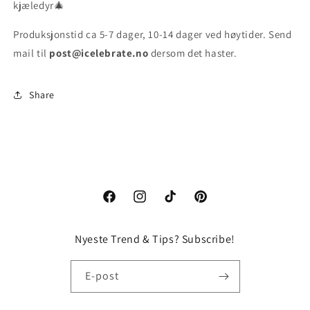
kjæledyr🎄
Produksjonstid ca
5-7 dager, 10-14 dager ved høytider. Send
mail til
post@icelebrate.no
dersom det haster.
Share
Facebook
Instagram
TikTok
Pinterest
Nyeste Trend & Tips? Subscribe!
E-post