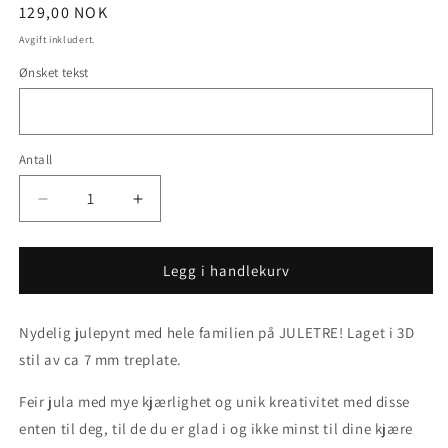
Vanlig
129,00 NOK
pris
Avgift inkludert.
Ønsket tekst
Antall
Senk
Øk
antallet
antallet
for
for
Julepynt
Julepynt
Legg i handlekurv
i
i
TRE
TRE
Nydelig julepynt med hele familien på JULETRE! Laget i 3D
-
-
Juletre
Juletre
stil av ca 7 mm treplate.
Feir jula med mye kjærlighet og unik kreativitet med disse
enten til deg, til de du er glad i og ikke minst til dine kjære