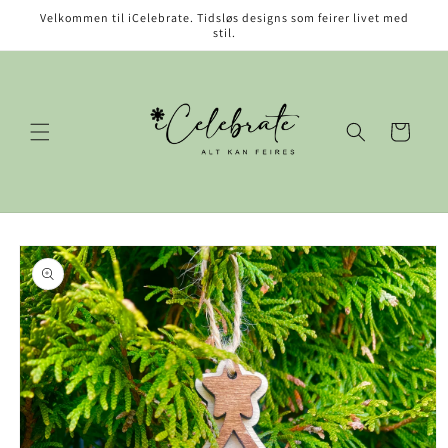
Gå videre
Velkommen til iCelebrate. Tidsløs designs som feirer livet med
til
stil.
innholdet
Handlekurv
opp til
roduktinformasjon