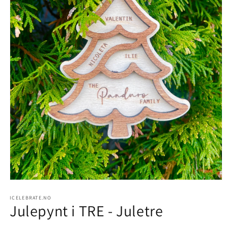
Åpne
medie
1
ICELEBRATE.NO
Julepynt i TRE - Juletre
i
modal