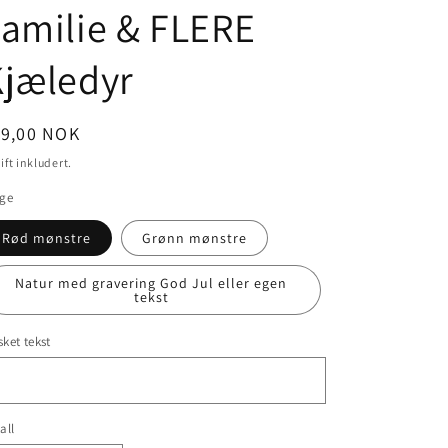
amilie & FLERE
Kjæledyr
nlig
99,00 NOK
is
ift inkludert.
rge
Rød mønstre
Grønn mønstre
Natur med gravering God Jul eller egen
tekst
ket tekst
all