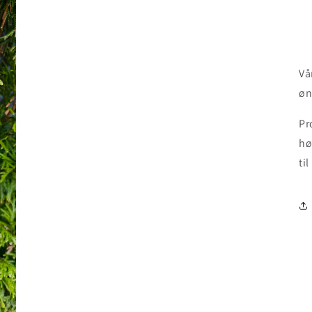
Vå
øn
Pr
hø
til