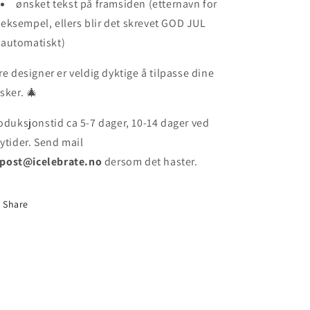
ønsket tekst på framsiden (etternavn for
eksempel, ellers blir det skrevet GOD JUL
automatiskt)
re designer er veldig dyktige å tilpasse dine
sker. 🎄
oduksjonstid ca
5-7 dager, 10-14 dager ved
ytider. Send mail
post@icelebrate.no
dersom det haster.
Share