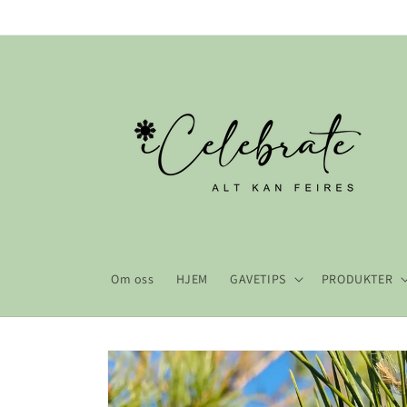
Gå videre
til
innholdet
Om oss
HJEM
GAVETIPS
PRODUKTER
Hopp til
produktinformasjon