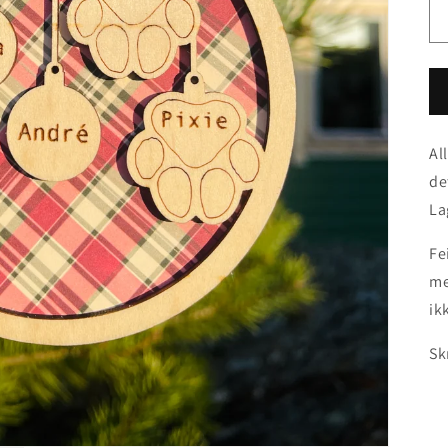
Al
de
La
Fe
me
ik
Sk