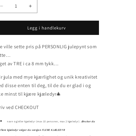
Senk
Øk
antallet
antallet
for
for
Julepynt
Julepynt
Legg i handlekurv
i
i
TRE
TRE
le ville sette pris på PERSONLIG julepynt som
-
-
Familie
Familie
tte…
&amp;
&amp;
get av TRE i ca 8 mm tykk…
FLERE
FLERE
Kjæledyr
Kjæledyr
ir jula med mye kjærlighet og unik kreativitet
d disse enten til deg, til de du er glad i og
ke minst til kjære kjæledyr🎄
riv ved CHECKOUT
navn og/eller kjæledyr (max 10 personer, max 2 kjæledyr).
Ønsker du
flere kjæledyr velger du versjon FLERE KJÆLEDYR