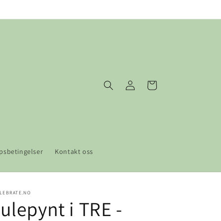
Logg
Handlekurv
inn
psbetingelser
Kontakt oss
LEBRATE.NO
ulepynt i TRE -