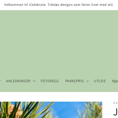
Velkommen til iCelebrate. Tidsløs designs som feirer livet med stil.
ANLEDNINGER
FOTOVEGG
PAKKEPRIS
UTLEIE
Kjø
ICE
J