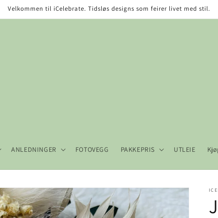
Velkommen til iCelebrate. Tidsløs designs som feirer livet med stil.
ANLEDNINGER
FOTOVEGG
PAKKEPRIS
UTLEIE
Kjø
ICE
J