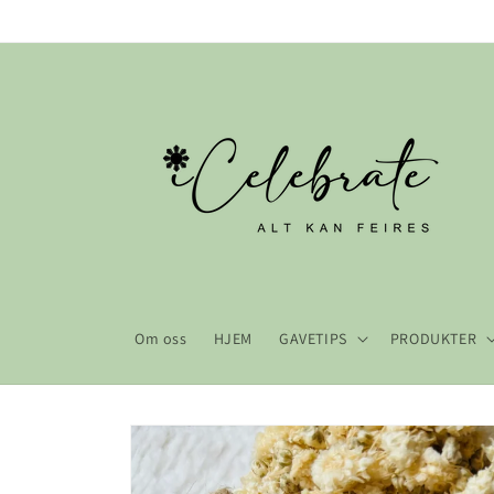
Gå videre
til
innholdet
Om oss
HJEM
GAVETIPS
PRODUKTER
Hopp til
produktinformasjon