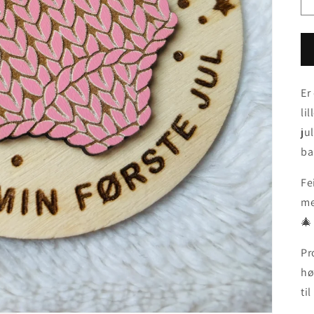
Er
li
ju
ba
Fe
me
🎄
Pr
hø
til