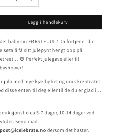
Senk
Øk
antallet
antallet
for
for
Julepynt
Julepynt
Legg i handlekurv
i
i
TRE
TRE
 det baby sin FØRSTE JUL? Da fortjener din
-
-
BABY
BABY
lle søta å få sitt julepynt hengt opp på
BODY
BODY
letreet… 🌸 Perfekt julegave eller til
byshower!
ir jula med mye kjærlighet og unik kreativitet
d disse enten til deg eller til de du er glad i…
oduksjonstid ca
5-7 dager, 10-14 dager ved
ytider. Send mail
post@icelebrate.no
dersom det haster.