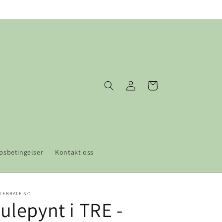
Logg
Handlekurv
inn
psbetingelser
Kontakt oss
LEBRATE.NO
ulepynt i TRE -