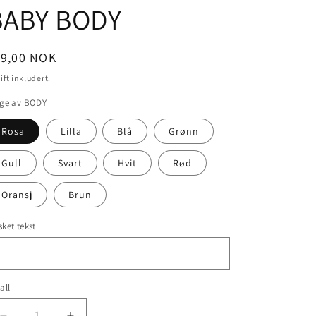
BABY BODY
nlig
99,00 NOK
is
ift inkludert.
rge av BODY
Rosa
Lilla
Blå
Grønn
Gull
Svart
Hvit
Rød
Oransj
Brun
ket tekst
all