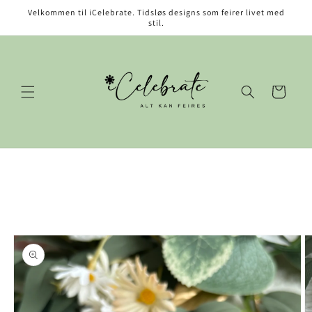
Gå videre
Velkommen til iCelebrate. Tidsløs designs som feirer livet med
til
stil.
innholdet
Handlekurv
opp til
roduktinformasjon