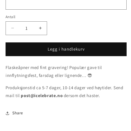
Antall
Senk
Øk
antallet
antallet
for
for
Flaskeåpner
Flaskeåpner
Legg i handlekurv
med
med
gravering
gravering
Flaskeåpner med fint gravering! Populær gave til
-
-
STÅL
STÅL
innflytningsfest, farsdag eller lignende… 😎
Produksjonstid ca 5-7 dager, 10-14 dager ved høytider. Send
mail til
post@icelebrate.no
dersom det haster.
Share