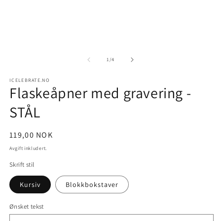
medie
m
1
2
i
i
modal
m
av
1
/
4
ICELEBRATE.NO
Flaskeåpner med gravering -
STÅL
Vanlig
119,00 NOK
pris
Avgift inkludert.
Skrift stil
Kursiv
Blokkbokstaver
Ønsket tekst