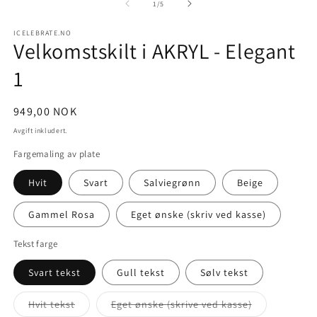
1
2
av
1
/
5
i
i
modal
m
ICELEBRATE.NO
Velkomstskilt i AKRYL - Elegant
1
Vanlig
949,00 NOK
pris
Avgift inkludert.
Fargemaling av plate
Hvit
Svart
Salviegrønn
Beige
Gammel Rosa
Eget ønske (skriv ved kasse)
Tekst farge
Svart tekst
Gull tekst
Sølv tekst
Hvit tekst
Eget ønske (skrive ved kasse)
Varianten
Varianten