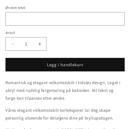
er
er
utsolgt
utsolgt
Ønsket tekst
eller
eller
utilgjengelig
utilgjengelig
Antall
Senk
Øk
antallet
antallet
for
for
Velkomstskilt
Velkomstskilt
Legg i handlekurv
i
i
AKRYL
AKRYL
Romantisk og elegant velkomstskilt i tidsløs design. Laget i
-
-
Elegant
Elegant
akryl med nydelig fargemaling på baksiden. Alt tekst og
1
1
farge kan tilpasses etter ønske.
Våres elegant velkomstskilt kolleksjoner lar deg skape
personlig utseende for detaljene dine på bryllupsdagen.