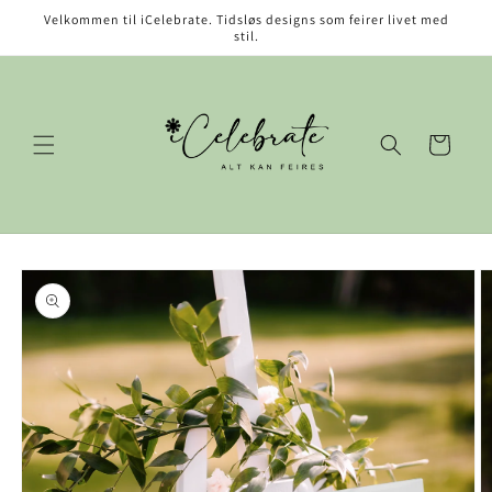
Gå videre
Velkommen til iCelebrate. Tidsløs designs som feirer livet med
til
stil.
innholdet
Handlekurv
opp til
roduktinformasjon