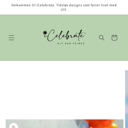
Gå videre
Velkommen til iCelebrate. Tidsløs designs som feirer livet med
til
stil.
innholdet
Handlekurv
opp til
roduktinformasjon