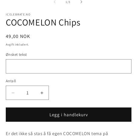
2
av
1
/
3
i
m
ICELEBRATE.NO
COCOMELON Chips
Vanlig
49,00 NOK
pris
Avgift inkludert.
Ønsket tekst
Antall
Senk
Øk
antallet
antallet
for
for
COCOMELON
COCOMELON
Legg i handlekurv
Chips
Chips
Er det ikke så stas å få egen COCOMELON tema på