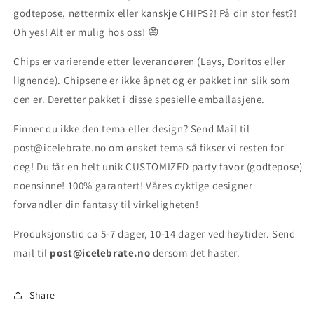
godtepose, nøttermix eller kanskje CHIPS?! På din stor fest?!
Oh yes! Alt er mulig hos oss! 😄
Chips er varierende etter leverandøren (Lays, Doritos eller
lignende). Chipsene er ikke åpnet og er pakket inn slik som
den er. Deretter pakket i disse spesielle emballasjene.
Finner du ikke den tema eller design? Send Mail til
post@icelebrate.no om ønsket tema så fikser vi resten for
deg! Du får en helt unik CUSTOMIZED party favor (godtepose)
noensinne! 100% garantert! Våres dyktige designer
forvandler din fantasy til virkeligheten!
Produksjonstid ca
5-7 dager, 10-14 dager ved høytider. Send
mail til
post@icelebrate.no
dersom det haster.
Share