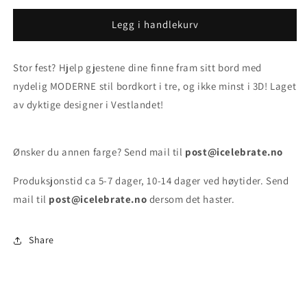
for
for
Bordnummer
Bordnummer
Legg i handlekurv
-
-
Moderne
Moderne
Stor fest? Hjelp gjestene dine finne fram sitt bord med
3
3
nydelig MODERNE stil bordkort i tre, og ikke minst i 3D! Laget
av dyktige designer i Vestlandet!
Ønsker du annen farge? Send mail til
post@icelebrate.no
Produksjonstid ca
5-7 dager, 10-14 dager ved høytider. Send
mail til
post@icelebrate.no
dersom det haster.
Share