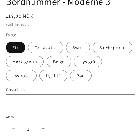
Bordnummer - Moderne 3
Vanlig
119,00 NOK
pris
Avgift inkludert.
Farge
Eik
Terracotta
Svart
Salvie grønn
Mørk grønn
Beige
Lys grå
Lys rosa
Lys blå
Rød
Ønsket tekst
Antall
Senk
Øk
antallet
antallet