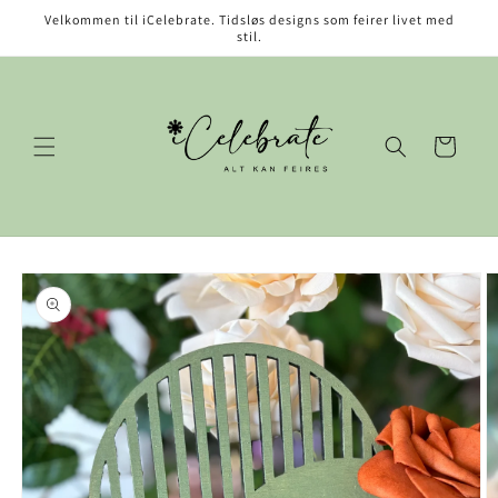
Gå videre
Velkommen til iCelebrate. Tidsløs designs som feirer livet med
til
stil.
innholdet
Handlekurv
opp til
roduktinformasjon