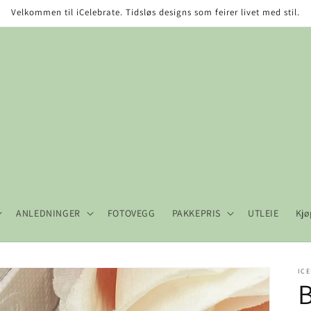
Velkommen til iCelebrate. Tidsløs designs som feirer livet med stil.
ANLEDNINGER
FOTOVEGG
PAKKEPRIS
UTLEIE
Kjø
ICE
B