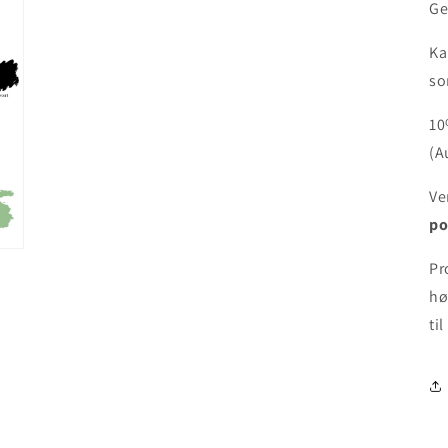
Ge
Ka
so
10
(A
Ve
po
Pr
hø
til