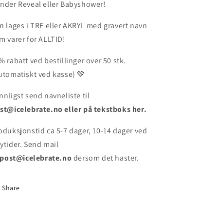
nder Reveal eller Babyshower!
n lages i TRE eller AKRYL med gravert navn
m varer for ALLTID!
% rabatt ved bestillinger over 50 stk.
utomatiskt ved kasse) 💚
nnligst send navneliste til
st@icelebrate.no eller på tekstboks her.
oduksjonstid ca
5-7 dager, 10-14 dager ved
ytider. Send mail
post@icelebrate.no
dersom det haster.
Share