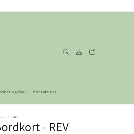
Logg
Handlekurv
inn
psbetingelser
Kontakt oss
LEBRATE.NO
ordkort - REV