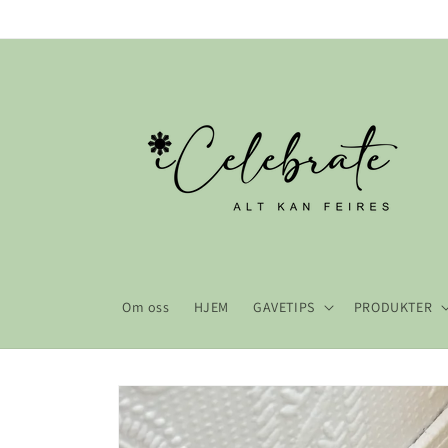
Gå videre
til
innholdet
Om oss
HJEM
GAVETIPS
PRODUKTER
Hopp til
produktinformasjon