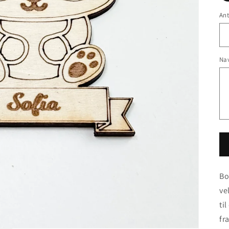
Ant
Nav
Bo
ve
ti
fr