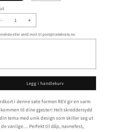
all
Senk
Øk
antallet
antallet
neliste eller send mail til post@icelebrate.no
for
for
Bordkort
Bordkort
-
-
REV
REV
Legg i handlekurv
rdkort i denne søte formen REV gir en varm
lkommen til dine gjester! Helt skreddersydd
l din tema med unik design som skiller seg ut
a de vanlige… Perfekt til dåp, navnefest,