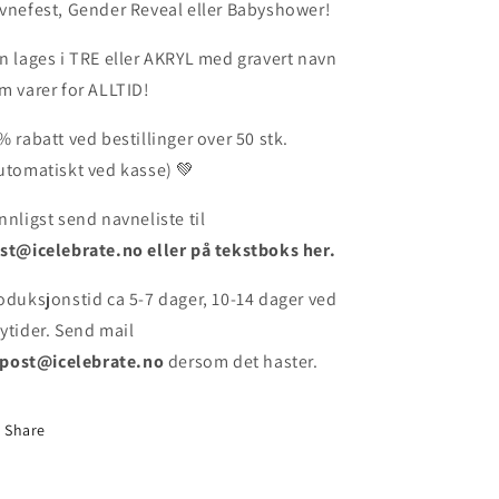
vnefest, Gender Reveal eller Babyshower!
n lages i TRE eller AKRYL med gravert navn
m varer for ALLTID!
% rabatt ved bestillinger over 50 stk.
utomatiskt ved kasse) 💚
nnligst send navneliste til
st@icelebrate.no eller på tekstboks her.
oduksjonstid ca
5-7 dager, 10-14 dager ved
ytider. Send mail
post@icelebrate.no
dersom det haster.
Share