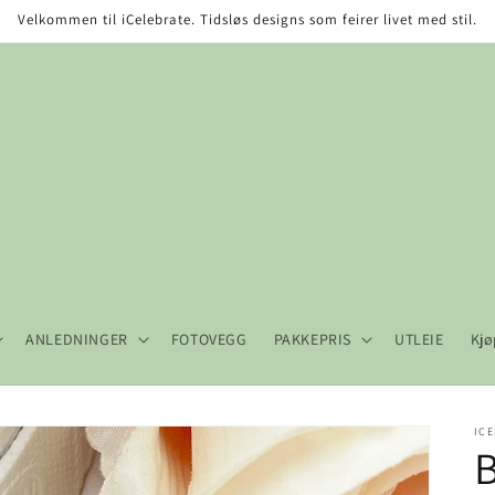
Velkommen til iCelebrate. Tidsløs designs som feirer livet med stil.
ANLEDNINGER
FOTOVEGG
PAKKEPRIS
UTLEIE
Kjø
ICE
B