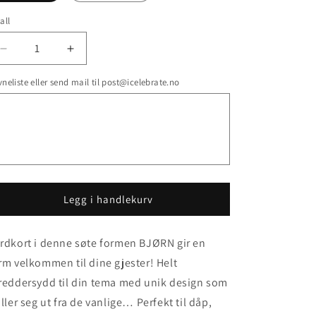
all
Senk
Øk
antallet
antallet
neliste eller send mail til post@icelebrate.no
for
for
Bordkort
Bordkort
-
-
BJØRN
BJØRN
Legg i handlekurv
rdkort i denne søte formen BJØRN gir en
rm velkommen til dine gjester! Helt
reddersydd til din tema med unik design som
iller seg ut fra de vanlige… Perfekt til dåp,