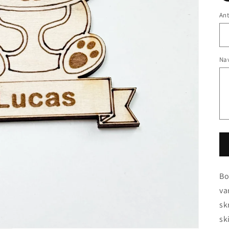
Ant
Nav
Bo
va
sk
sk