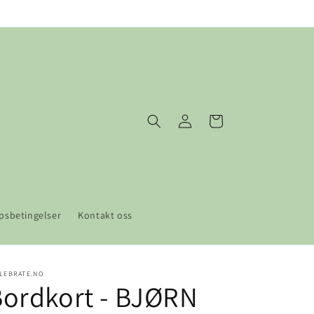
Logg
Handlekurv
inn
psbetingelser
Kontakt oss
LEBRATE.NO
ordkort - BJØRN