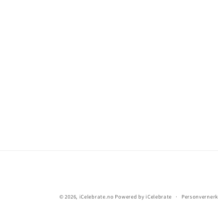
© 2026,
iCelebrate.no
Powered by iCelebrate
Personverner