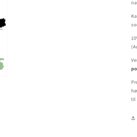
na
Ka
so
10
(A
Ve
po
Pr
hø
til