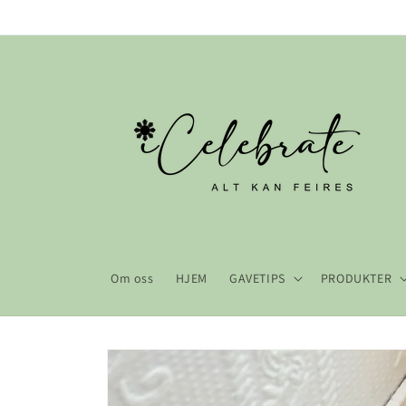
Gå videre
til
innholdet
Om oss
HJEM
GAVETIPS
PRODUKTER
Hopp til
produktinformasjon