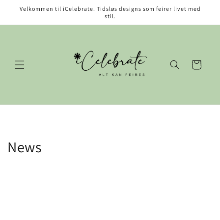
Gå videre
Velkommen til iCelebrate. Tidsløs designs som feirer livet med
til
stil.
innholdet
Handlekurv
News