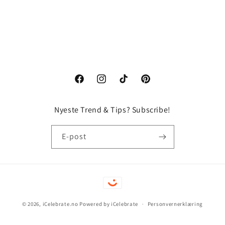
Facebook
Instagram
TikTok
Pinterest
Nyeste Trend & Tips? Subscribe!
E-post
Betalingsmåter
© 2026,
iCelebrate.no
Powered by iCelebrate
Personvernerklæring